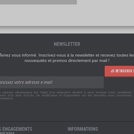
NEWSLETTER
Tenez vous informé. Inscrivez-vous à la newsletter et recevez toutes le
nouveautés et promos directement par mail !
JE M'INSCRIS 
e adresse électronique fait l'objet d'un traitement destiné à vous envoyer notre newsletter.
osez d'un droit d'accès, de rectification et d'opposition sur les données vous concernant
formations
S ENGAGEMENTS
INFORMATIONS
ANKAMA