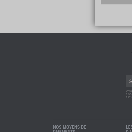
Votr
disp
d'in
NOS MOYENS DE
LE
PAIEMENTS
D’