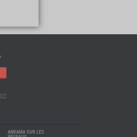
s
!
 Vous
.
Plus
ANKAMA SUR LES
RÉSEAUX