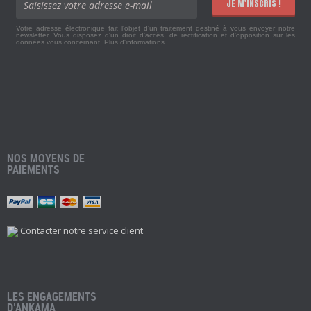
JE M'INSCRIS !
Votre adresse électronique fait l'objet d'un traitement destiné à vous envoyer notre
newsletter. Vous disposez d'un droit d'accès, de rectification et d'opposition sur les
données vous concernant.
Plus d'informations
NOS MOYENS DE
PAIEMENTS
Contacter notre service client
LES ENGAGEMENTS
D’ANKAMA