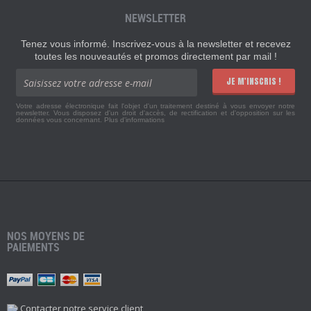
NEWSLETTER
Tenez vous informé. Inscrivez-vous à la newsletter et recevez
toutes les nouveautés et promos directement par mail !
JE M'INSCRIS !
Votre adresse électronique fait l'objet d'un traitement destiné à vous envoyer notre
newsletter. Vous disposez d'un droit d'accès, de rectification et d'opposition sur les
données vous concernant.
Plus d'informations
NOS MOYENS DE
PAIEMENTS
Contacter notre service client