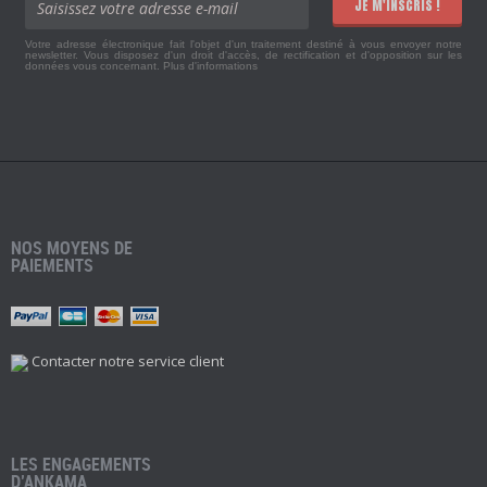
JE M'INSCRIS !
Votre adresse électronique fait l'objet d'un traitement destiné à vous envoyer notre
newsletter. Vous disposez d'un droit d'accès, de rectification et d'opposition sur les
données vous concernant.
Plus d'informations
NOS MOYENS DE
PAIEMENTS
Contacter notre service client
LES ENGAGEMENTS
D’ANKAMA