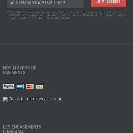
JE M'INSCRIS !
Votre adresse électronique fait l'objet d'un traitement destiné à vous envoyer notre
newsletter. Vous disposez d'un droit d'accès, de rectification et d'opposition sur les
données vous concernant.
Plus d'informations
NOS MOYENS DE
PAIEMENTS
Contacter notre service client
LES ENGAGEMENTS
D’ANKAMA