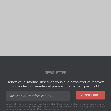
NEWSLETTER
Tenez vous informé. Inscrivez-vous à la newsletter et recevez
toutes les nouveautés et promos directement par mail !
JE M'INSCRIS !
Votre adresse électronique fait l'objet d'un traitement destiné à vous envoyer notre
newsletter. Vous disposez d'un droit d'accès, de rectification et d'opposition sur les
données vous concernant.
Plus d'informations