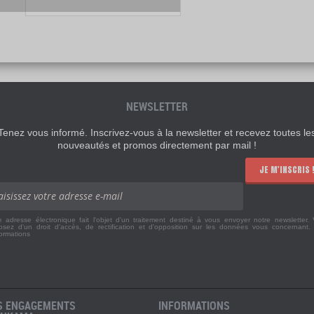
NEWSLETTER
Tenez vous informé. Inscrivez-vous à la newsletter et recevez toutes le
nouveautés et promos directement par mail !
JE M'INSCRIS 
e adresse électronique fait l'objet d'un traitement destiné à vous envoyer notre newsletter.
osez d'un droit d'accès, de rectification et d'opposition sur les données vous concernant
formations
S ENGAGEMENTS
INFORMATIONS