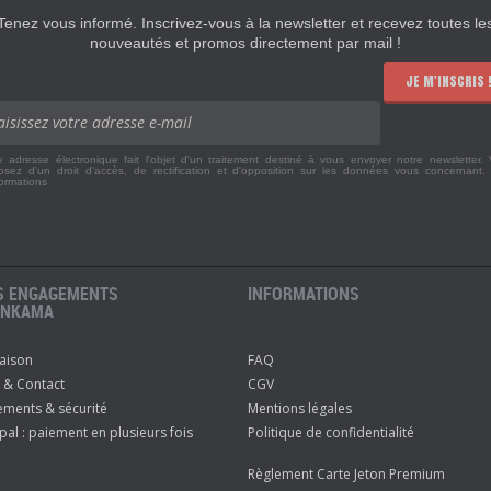
Tenez vous informé. Inscrivez-vous à la newsletter et recevez toutes le
nouveautés et promos directement par mail !
JE M'INSCRIS 
e adresse électronique fait l'objet d'un traitement destiné à vous envoyer notre newsletter.
osez d'un droit d'accès, de rectification et d'opposition sur les données vous concernant
formations
S ENGAGEMENTS
INFORMATIONS
ANKAMA
raison
FAQ
 & Contact
CGV
ements & sécurité
Mentions légales
pal : paiement en plusieurs fois
Politique de confidentialité
Règlement Carte Jeton Premium