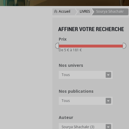
Accueil
LIVRES
Sourya Sihachakr
>
>
AFFINER VOTRE RECHERCHE
Prix
De 5 € à 181 €
Nos univers
Tous
Nos publications
Tous
Auteur
Sourya Sihachakr (3)