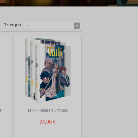
Trier par
--
3
Talli – Intégrale 3 tomes
24,90 €