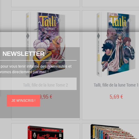
NEWSLETTER
 pour vous tenir informé des nouveautés et
promos directement par mail !
Talli, fille de la lune Tome 2
Talli, fille de la lune Tome 1
9,95 €
5,69 €
JE M'INSCRIS !