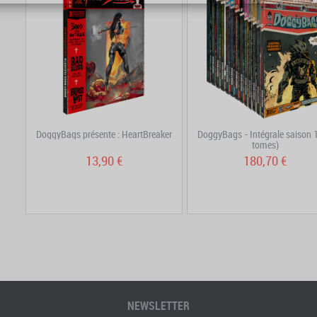
DoggyBags présente : HeartBreaker
DoggyBags - Intégrale saison 1
tomes)
13,90 €
180,70 €
NEWSLETTER