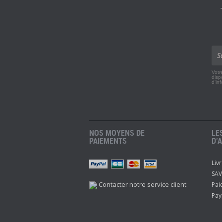
Votr
disp
d'in
NOS MOYENS DE
LE
PAIEMENTS
D’
Liv
r
Twitch
Instagram
Youtube
SAV
Contacter notre service client
Pai
Pay