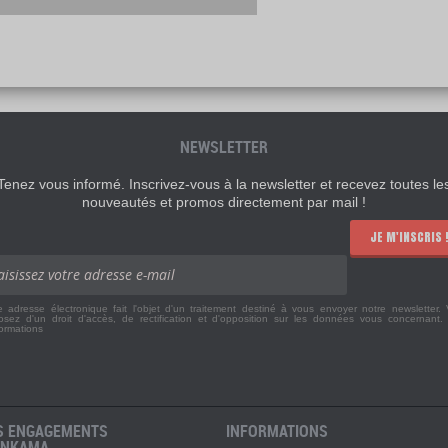
NEWSLETTER
Tenez vous informé. Inscrivez-vous à la newsletter et recevez toutes le
nouveautés et promos directement par mail !
JE M'INSCRIS 
e adresse électronique fait l'objet d'un traitement destiné à vous envoyer notre newsletter.
osez d'un droit d'accès, de rectification et d'opposition sur les données vous concernant
formations
S ENGAGEMENTS
INFORMATIONS
ANKAMA