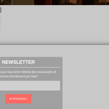
NEWSLETTER
 pour vous tenir informé des nouveautés et
promos directement par mail !
JE M'INSCRIS !