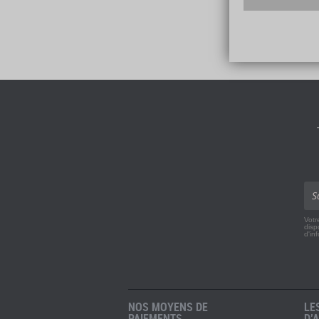
Votr
disp
d'in
NOS MOYENS DE
LE
PAIEMENTS
D’