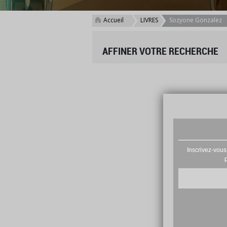
Accueil
LIVRES
Sozyone Gonzalez
>
>
AFFINER VOTRE RECHERCHE
Inscrivez-vous