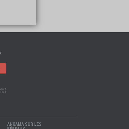
s
!
 Vous
.
Plus
ANKAMA SUR LES
RÉSEAUX