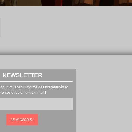
NEWSLETTER
 pour vous tenir informé des nouveautés et
promos directement par mail !
JE M'INSCRIS !