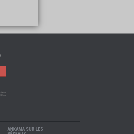
s
!
 Vous
.
Plus
ANKAMA SUR LES
RÉSEAUX