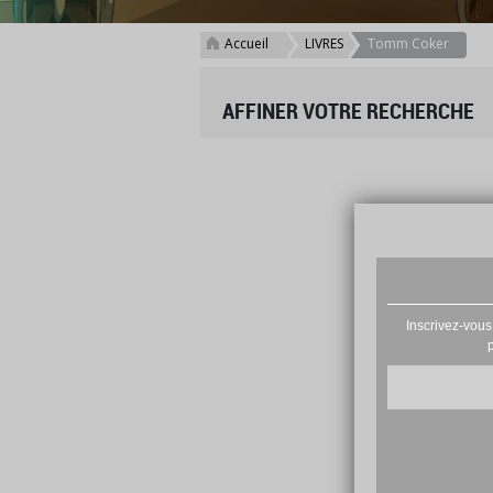
Accueil
LIVRES
Tomm Coker
>
>
AFFINER VOTRE RECHERCHE
Inscrivez-vous