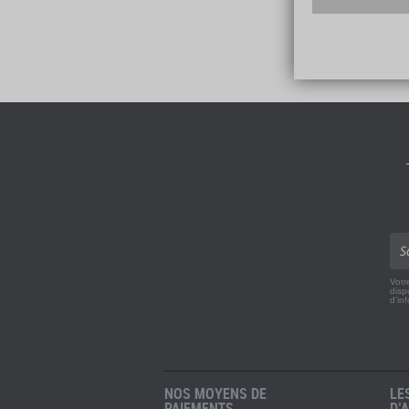
Votr
disp
d'in
NOS MOYENS DE
LE
PAIEMENTS
D’