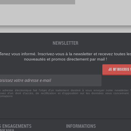
NEWSLETTER
Tenez vous informé. Inscrivez-vous à la newsletter et recevez toutes le
nouveautés et promos directement par mail !
JE M'INSCRIS 
e adresse électronique fait l'objet d'un traitement destiné à vous envoyer notre newsletter.
osez d'un droit d'accès, de rectification et d'opposition sur les données vous concernant
formations
S ENGAGEMENTS
INFORMATIONS
ANKAMA