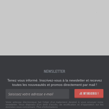
NEWSLETTER
Tenez vous informé. Inscrivez-vous à la newsletter et recevez
toutes les nouveautés et promos directement par mail !
JE M'INSCRIS !
Votre adresse électronique fait l'objet d'un traitement destiné à vous envoyer notre
newsletter. Vous disposez d'un droit d'accès, de rectification et d'opposition sur les
données vous concernant.
Plus d'informations