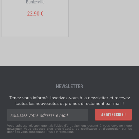
Bunkerville
22,90 €
NEWSLETTER
Tenez vous informé. Inscrivez-vous à la newsletter et recevez
toutes les nouveautés et promos directement par mail !
JE M'INSCRIS !
Votre adresse électronique fait l'objet d'un traitement destiné à vous envoyer notre
newsletter. Vous disposez d'un droit d'accès, de rectification et d'opposition sur les
données vous concernant.
Plus d'informations