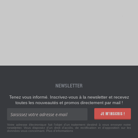
NEWSLETTER
Tenez vous informé. Inscrivez-vous à la newsletter et recevez
toutes les nouveautés et promos directement par mail !
JE M'INSCRIS !
Votre adresse électronique fait l'objet d'un traitement destiné à vous envoyer notre
newsletter. Vous disposez d'un droit d'accès, de rectification et d'opposition sur les
données vous concernant.
Plus d'informations