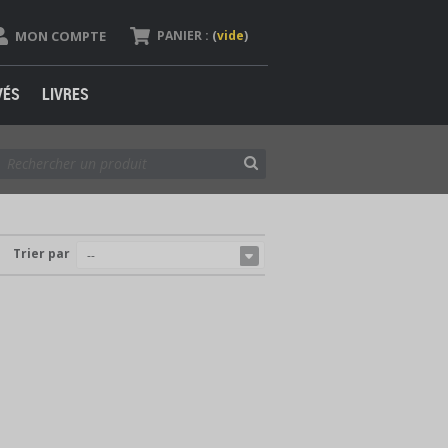
MON COMPTE
PANIER :
(
vide
)
VÉS
LIVRES
Trier par
--