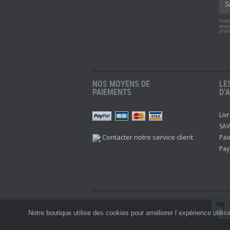
Votr
disp
d'in
NOS MOYENS DE
LE
PAIEMENTS
D’
Liv
r
Twitch
Instagram
Youtube
SAV
Contacter notre service client
Pai
Pay
Notre boutique utilise des cookies pour améliorer l´expérience utili