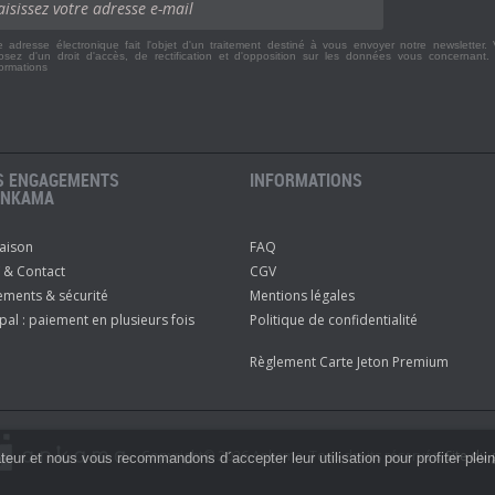
e adresse électronique fait l'objet d'un traitement destiné à vous envoyer notre newsletter.
osez d'un droit d'accès, de rectification et d'opposition sur les données vous concernant
formations
S ENGAGEMENTS
INFORMATIONS
ANKAMA
raison
FAQ
 & Contact
CGV
ements & sécurité
Mentions légales
pal : paiement en plusieurs fois
Politique de confidentialité
Règlement Carte Jeton Premium
Copyright© 2026 Ankama. Tous droits réservés.
Site du
sateur et nous vous recommandons d´accepter leur utilisation pour profiter plei