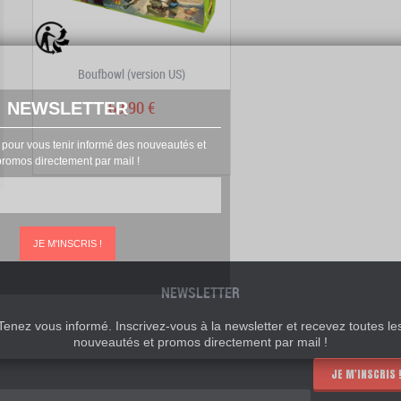
Boufbowl (version US)
69,90 €
NEWSLETTER
 pour vous tenir informé des nouveautés et
promos directement par mail !
JE M'INSCRIS !
NEWSLETTER
Tenez vous informé. Inscrivez-vous à la newsletter et recevez toutes le
nouveautés et promos directement par mail !
JE M'INSCRIS 