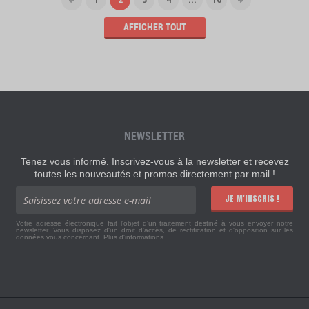
AFFICHER TOUT
NEWSLETTER
Tenez vous informé. Inscrivez-vous à la newsletter et recevez
toutes les nouveautés et promos directement par mail !
JE M'INSCRIS !
Votre adresse électronique fait l'objet d'un traitement destiné à vous envoyer notre
newsletter. Vous disposez d'un droit d'accès, de rectification et d'opposition sur les
données vous concernant.
Plus d'informations