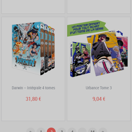
Darwin – Intégrale 4 tomes
Urbance Tome 3
31,80 €
9,04 €
1
2
3
4
...
16