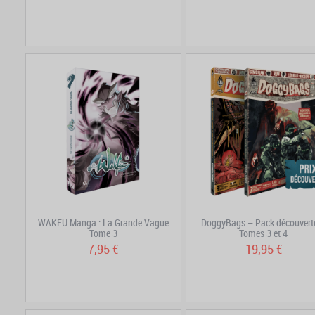
WAKFU Manga : La Grande Vague
DoggyBags – Pack découvert
Tome 3
Tomes 3 et 4
7,95 €
19,95 €