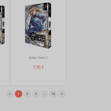
Ashes Tome 2
7,95 €
1
2
3
...
16