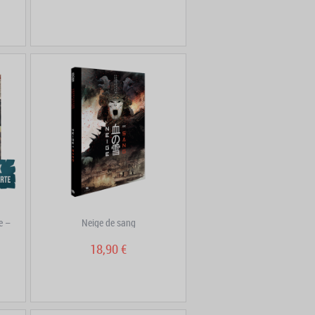
e –
Neige de sang
18,90 €