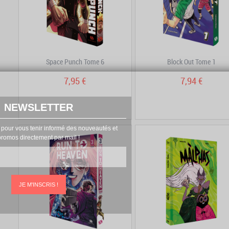
Space Punch Tome 6
Block Out Tome 1
7,95 €
7,94 €
NEWSLETTER
 pour vous tenir informé des nouveautés et
promos directement par mail !
JE M'INSCRIS !