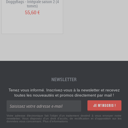
DoggyBags - Intégrale saison 2 (4
tomes)
55,60 €
NEWSLETTER
Tenez vous informé. Inscrivez-vous à la newsletter et recevez
toutes les nouveautés et promos directement par mail !
JE M'INSCRIS !
Votre adresse électronique fait l'objet d'un traitement destiné à vous envoyer notre
newsletter. Vous disposez d'un droit d'accès, de rectification et d'opposition sur les
données vous concernant.
Plus d'informations