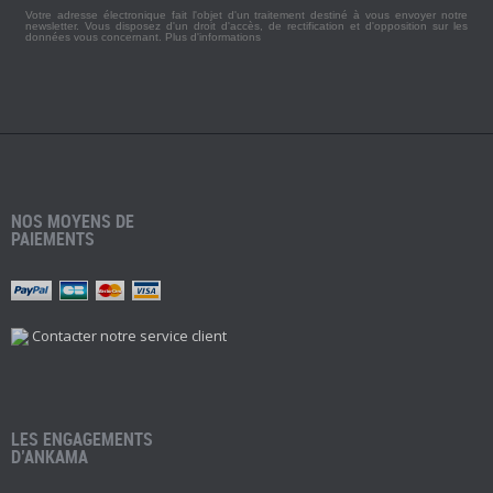
Votre adresse électronique fait l'objet d'un traitement destiné à vous envoyer notre
newsletter. Vous disposez d'un droit d'accès, de rectification et d'opposition sur les
données vous concernant.
Plus d'informations
NOS MOYENS DE
PAIEMENTS
Contacter notre service client
LES ENGAGEMENTS
D’ANKAMA