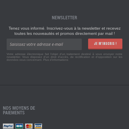
NEWSLETTER
Tenez vous informé. Inscrivez-vous à la newsletter et recevez
toutes les nouveautés et promos directement par mail !
JE M'INSCRIS !
Votre adresse électronique fait l'objet d'un traitement destiné à vous envoyer notre
newsletter. Vous disposez d'un droit d'accès, de rectification et d'opposition sur les
données vous concernant.
Plus d'informations
NOS MOYENS DE
PAIEMENTS