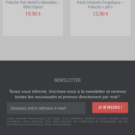
Peluche Tofu WAKFU Miniobles –
Pack Créatures Forgelance –
Bébé Ogrest
Peluche + pin’s
19,90 €
13,90 €
NEWSLETTER
Tenez vous informé. Inscrivez-vous à la newsletter et recevez
toutes les nouveautés et promos directement par mail !
JE M'INSCRIS !
Votre adresse électronique fait l'objet d'un traitement destiné à vous envoyer notre
newsletter. Vous disposez d'un droit d'accès, de rectification et d'opposition sur les
données vous concernant.
Plus d'informations