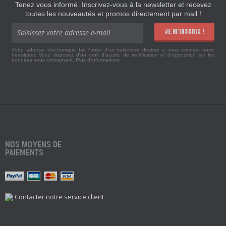
Tenez vous informé. Inscrivez-vous à la newsletter et recevez
toutes les nouveautés et promos directement par mail !
JE M'INSCRIS !
Votre adresse électronique fait l'objet d'un traitement destiné à vous envoyer notre
newsletter. Vous disposez d'un droit d'accès, de rectification et d'opposition sur les
données vous concernant.
Plus d'informations
NOS MOYENS DE
PAIEMENTS
Contacter notre service client