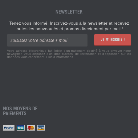
NEWSLETTER
Tenez vous informé. Inscrivez-vous à la newsletter et recevez
toutes les nouveautés et promos directement par mail !
JE M'INSCRIS !
Votre adresse électronique fait l'objet d'un traitement destiné à vous envoyer notre
newsletter. Vous disposez d'un droit d'accès, de rectification et d'opposition sur les
données vous concernant.
Plus d'informations
NOS MOYENS DE
PAIEMENTS