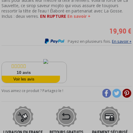
sans pour autant leur mettre la tête à l’envers. Voilà la force de La
Sauvette, ce sirop saveur mojito qui vous assure de toujours
ressortir la tête de l’eau ! Élaboré en partenariat avec La Gosse.
Inclus : deux verres.
EN RUPTURE
En savoir +
19,90 €
Payez en plusieurs fois.
En savoir +
10
avis
Voir les avis
Vous aimez ce produit ? Partagez-le !
LIVRAISON EN FRANCE
RETOURS GRATUITS
PAIEMENT SÉCURISÉ