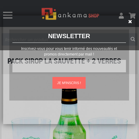
NEWSLETTER
Inscrivez-vous pour vous tenir informé des nouveautés et
promos directement par mail !
PACK SIROP LA SAUVETTE + 2 VERRES
JE M'INSCRIS !