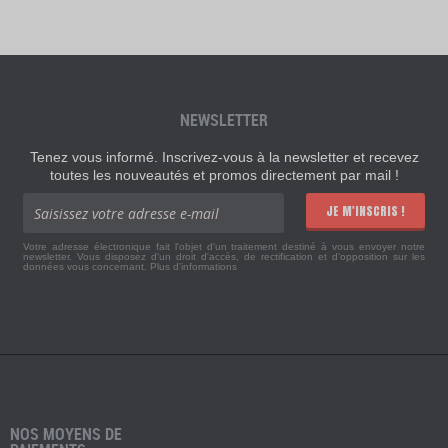
NEWSLETTER
Tenez vous informé. Inscrivez-vous à la newsletter et recevez
toutes les nouveautés et promos directement par mail !
JE M'INSCRIS !
Votre adresse électronique fait l'objet d'un traitement destiné à vous envoyer notre
newsletter. Vous disposez d'un droit d'accès, de rectification et d'opposition sur les
données vous concernant.
Plus d'informations
NOS MOYENS DE