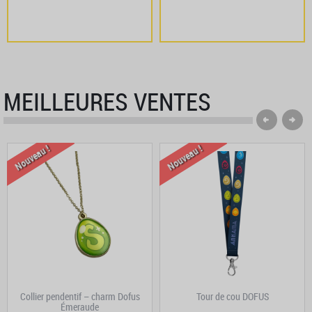
MEILLEURES VENTES
Nouveau !
Nouveau !
Collier pendentif – charm Dofus
Tour de cou DOFUS
Émeraude