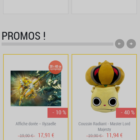
PROMOS !
- 10 %
- 40 %
Affiche dorée – Ilyzaelle
Coussin Radiant - Master Lord
Majesty
17,91 €
11,94 €
19,90 €
19,90 €