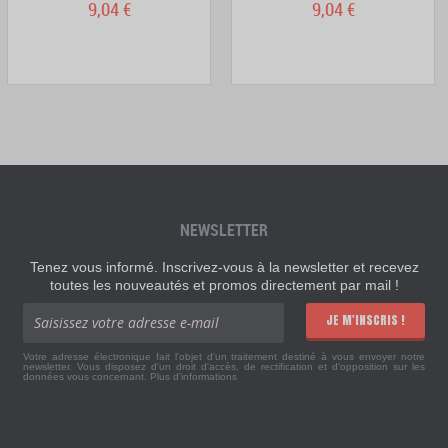
9,04 €
9,04 €
NEWSLETTER
Tenez vous informé. Inscrivez-vous à la newsletter et recevez
toutes les nouveautés et promos directement par mail !
JE M'INSCRIS !
Votre adresse électronique fait l'objet d'un traitement destiné à vous envoyer notre
newsletter. Vous disposez d'un droit d'accès, de rectification et d'opposition sur les
données vous concernant.
Plus d'informations