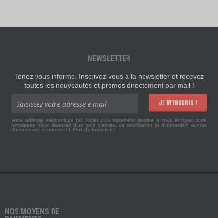
NEWSLETTER
Tenez vous informé. Inscrivez-vous à la newsletter et recevez
toutes les nouveautés et promos directement par mail !
JE M'INSCRIS !
Votre adresse électronique fait l'objet d'un traitement destiné à vous envoyer notre
newsletter. Vous disposez d'un droit d'accès, de rectification et d'opposition sur les
données vous concernant.
Plus d'informations
NOS MOYENS DE