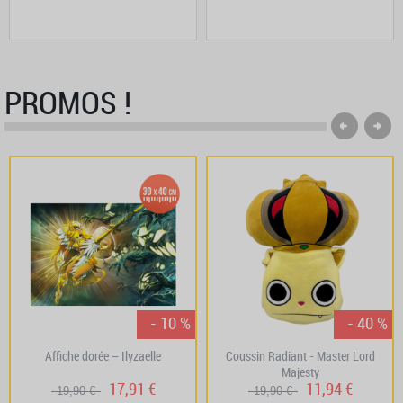
PROMOS !
- 10 %
- 40 %
Affiche dorée – Ilyzaelle
Coussin Radiant - Master Lord
Majesty
17,91 €
11,94 €
19,90 €
19,90 €