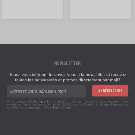
NEWSLETTER
Tenez vous informé. Inscrivez-vous à la newsletter et recevez
toutes les nouveautés et promos directement par mail !
JE M'INSCRIS !
Votre adresse électronique fait l'objet d'un traitement destiné à vous envoyer notre
newsletter. Vous disposez d'un droit d'accès, de rectification et d'opposition sur les
données vous concernant.
Plus d'informations