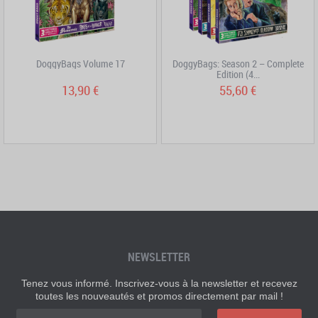
DoggyBags Volume 17
DoggyBags: Season 2 – Complete
Edition (4...
13,90 €
55,60 €
NEWSLETTER
Tenez vous informé. Inscrivez-vous à la newsletter et recevez
toutes les nouveautés et promos directement par mail !