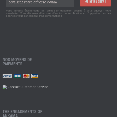
JE M'INSCRIS !
Votre adresse électronique fait l'objet d'un traitement destiné à vous envoyer notre
newsletter. Vous disposez d'un droit d'accès, de rectification et d'opposition sur les
données vous concernant.
Plus d'informations
NOS MOYENS DE
PAIEMENTS
Contact Customer Service
THE ENGAGEMENTS OF
ANKAMA