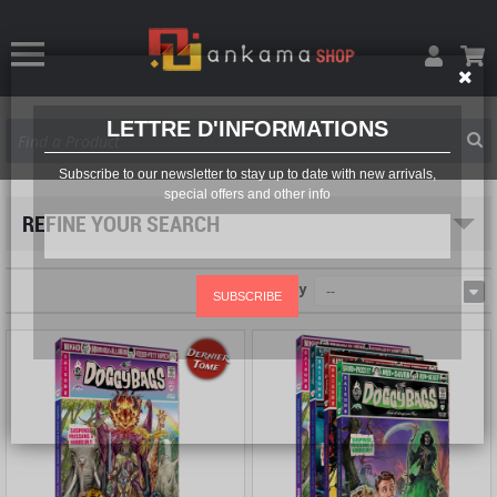
LETTRE D'INFORMATIONS
Subscribe to our newsletter to stay up to date with new arrivals,
special offers and other info
REFINE YOUR SEARCH
Sort by
--
SUBSCRIBE