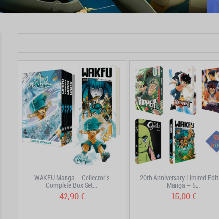
WAKFU Manga – Collector's
20th Anniversary Limited Edit
Complete Box Set...
Manga – 5...
42,90 €
15,00 €