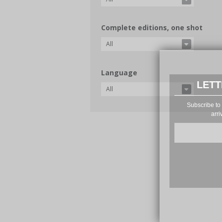
Complete editions, one shot
All
Language
LETT
All
Subscribe to 
arri