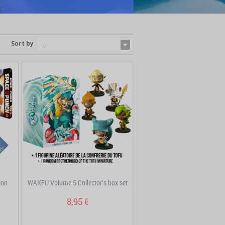
Sort by
--
ion
WAKFU Volume 5 Collector's box set
8,95 €