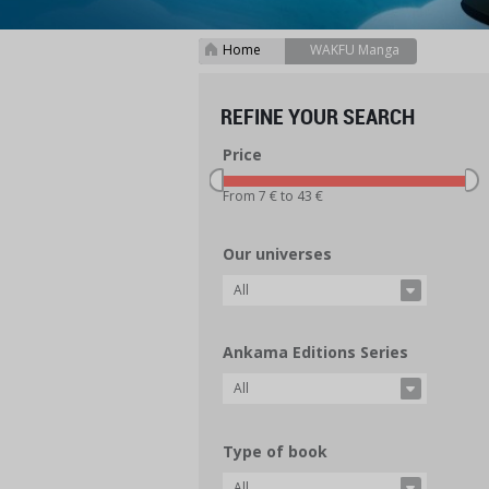
Home
WAKFU Manga
>
REFINE YOUR SEARCH
Price
From 7 € to 43 €
Our universes
All
Ankama Editions Series
All
Type of book
All