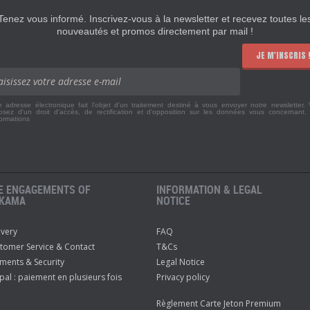
Tenez vous informé. Inscrivez-vous à la newsletter et recevez toutes le
nouveautés et promos directement par mail !
JE M'INSCRIS 
e adresse électronique fait l'objet d'un traitement destiné à vous envoyer notre newsletter.
osez d'un droit d'accès, de rectification et d'opposition sur les données vous concernant
formations
E ENGAGEMENTS OF
INFORMATION & LEGAL
KAMA
NOTICE
ivery
FAQ
tomer Service & Contact
T&Cs
ments & Security
Legal Notice
pal : paiement en plusieurs fois
Privacy policy
Règlement Carte Jeton Premium