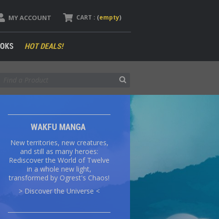
MY ACCOUNT
CART :
(
empty
)
OKS
HOT DEALS!
WAKFU MANGA
New territories, new creatures,
and still as many heroes:
Rediscover the World of Twelve
in a whole new light,
transformed by Ogrest's Chaos!
> Discover the Universe <