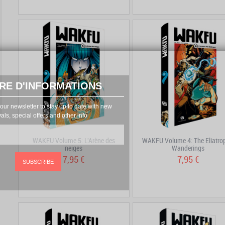
RE D'INFORMATIONS
our newsletter to stay up to date with new
vals, special offers and other info
WAKFU Volume 5: L'Arène des
WAKFU Volume 4: The Eliatro
neiges
Wanderings
7,95 €
7,95 €
SUBSCRIBE