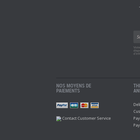
Votr
disp
d'in
NOS MOYENS DE
TH
PAIEMENTS
AN
Del
r
Pinterest
Youtube
Cus
Contact Customer Service
Pay
Pay