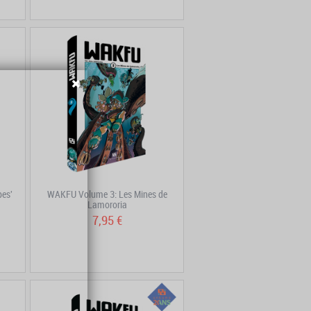
pes'
WAKFU Volume 3: Les Mines de
Lamororia
7,95 €