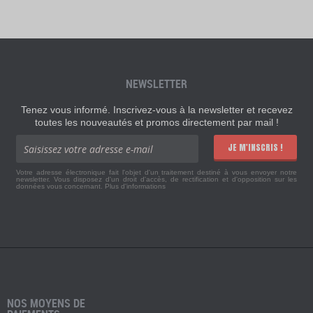
NEWSLETTER
Tenez vous informé. Inscrivez-vous à la newsletter et recevez
toutes les nouveautés et promos directement par mail !
JE M'INSCRIS !
Votre adresse électronique fait l'objet d'un traitement destiné à vous envoyer notre
newsletter. Vous disposez d'un droit d'accès, de rectification et d'opposition sur les
données vous concernant.
Plus d'informations
NOS MOYENS DE