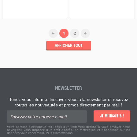
1
2
AFFICHER TOUT
NEWSLETTER
Tenez vous informé. Inscrivez-vous à la newsletter et recevez
toutes les nouveautés et promos directement par mail !
JE M'INSCRIS !
Votre adresse électronique fait l'objet d'un traitement destiné à vous envoyer notre
newsletter. Vous disposez d'un droit d'accès, de rectification et d'opposition sur les
données vous concernant.
Plus d'informations