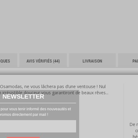
IQUES
AVIS VÉRIFIÉS (44)
LIVRAISON
PA
Osamodas, ne vous lâchera pas d’une ventouse ! Nul
irrésistible douceur vous garantiront de beaux rêves...
NEWSLETTER
 pour vous tenir informé des nouveautés et
promos directement par mail !
De n
c
hé