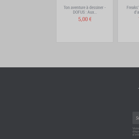
Art of Maliki
Ton aventure à dessiner -
Freaks'
DOFUS : Aux...
d'a
25,90 €
5,00 €
Votr
disp
d'in