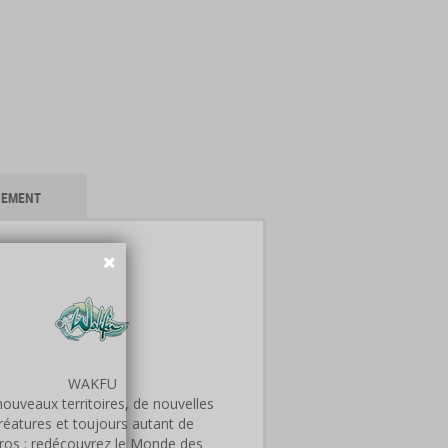
IEMENT
WAKFU
ouveaux territoires, de nouvelles
réatures et toujours autant de
ros : redécouvrez le Monde des