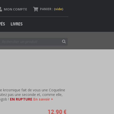
MON COMPTE
PANIER :
(
vide
)
VÉS
LIVRES
ne
krosmique fait de vous une Coqueline
ésitez pas une seconde et, comme elle,
bgob !
EN RUPTURE
En savoir +
12,90 €