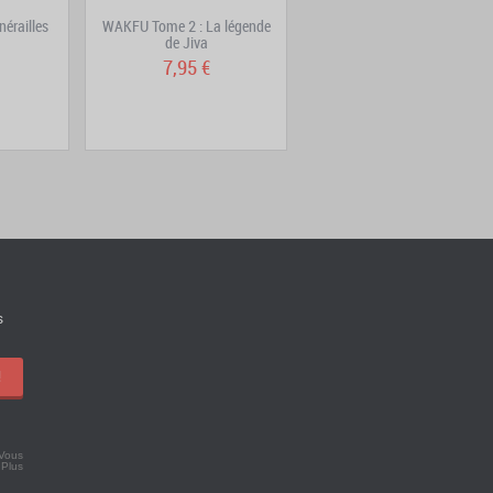
nérailles
WAKFU Tome 2 : La légende
Art of Maliki
de Jiva
7,95 €
25,90 €
s
!
 Vous
.
Plus