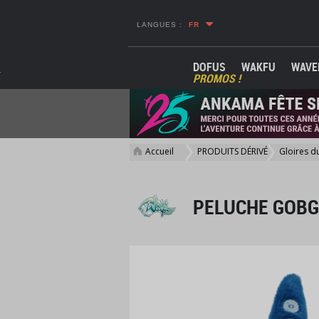
LANGUES :
FR
DOFUS
WAKFU
WAVE
PROMOS !
Accueil
PRODUITS DÉRIVÉS
Gloires d
>
>
>
PELUCHE GOB