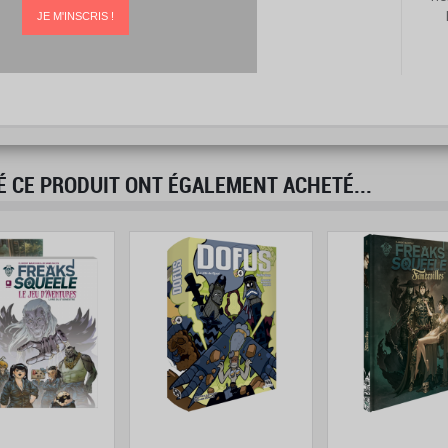
JE M'INSCRIS !
É CE PRODUIT ONT ÉGALEMENT ACHETÉ...
prev
next