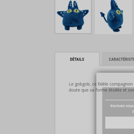
DÉTAILS
CARACTÉRIST
Le gobgob,
ce fidèle compagnon 
doute que sa forme étoilée et son 
Inscrivez-vous