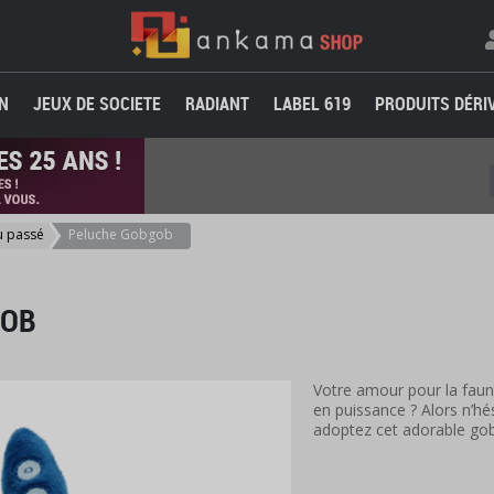
N
JEUX DE SOCIETE
RADIANT
LABEL 619
PRODUITS DÉRI
u passé
Peluche Gobgob
GOB
Votre amour pour la fau
en puissance ? Alors n’h
adoptez cet adorable go