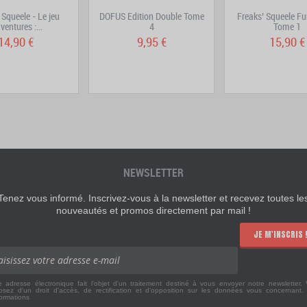
 Squeele - Le jeu
DOFUS Edition Double Tome
Freaks’ Squeele Fu
ventures :...
4
Tome 1
14,90 €
9,95 €
15,90 €
NEWSLETTER
Tenez vous informé. Inscrivez-vous à la newsletter et recevez toutes le
nouveautés et promos directement par mail !
JE M'INSCRIS 
e adresse électronique fait l'objet d'un traitement destiné à vous envoyer notre newsletter.
osez d'un droit d'accès, de rectification et d'opposition sur les données vous concernant
formations