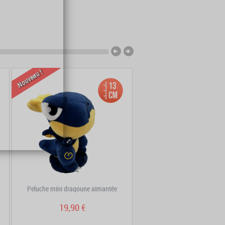
Nouveau !
Nouveau !
Peluche mini dragoune aimantée
Porte-clé Kama – version sou
19,90 €
7,90 €