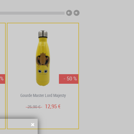
 %
- 50 %
Gourde Master Lord Majesty
Hot sauce – Rushu " Ralav
12,95 €
11,61 €
25,90 €
12,90 €