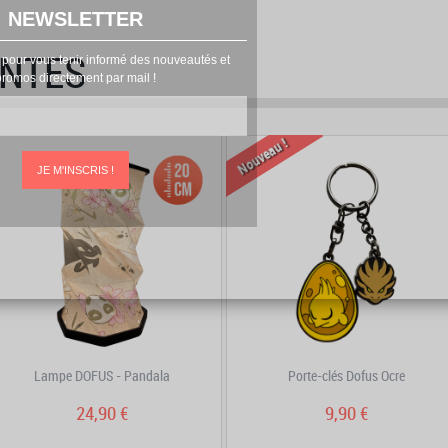
NEWSLETTER
ENTES
 pour vous tenir informé des nouveautés et
promos directement par mail !
prev
next
Nouveau !
JE M'INSCRIS !
Lampe DOFUS - Pandala
Porte-clés Dofus Ocre
24,90 €
9,90 €