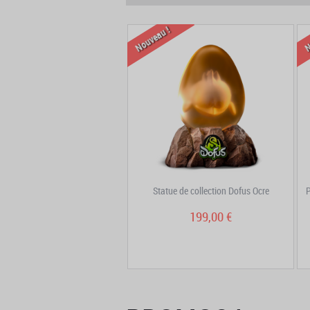
!
Nouveau !
N
lier pendentif – Dofus Ocre
Statue de collection Dofus Ocre
P
99,90 €
199,00 €