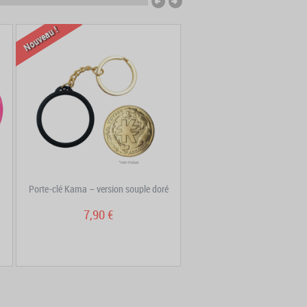
Nouveau !
Nouveau !
Porte-clé Kama – version souple doré
Tour de cou DOFUS
7,90 €
5,90 €