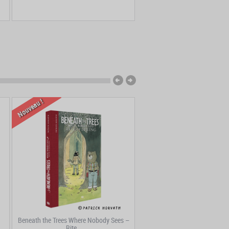
Nouveau !
Nouveau !
Beneath the Trees Where Nobody Sees –
Ankama, de l’esquisse à l’épo
Rite...
ans...