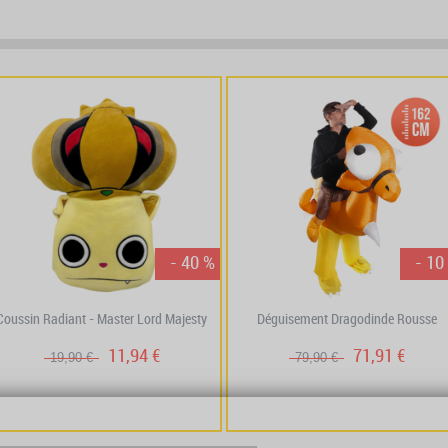
prev
next
- 40 %
- 10
Coussin Radiant - Master Lord Majesty
Déguisement Dragodinde Rousse
11,94 €
71,91 €
19,90 €
79,90 €