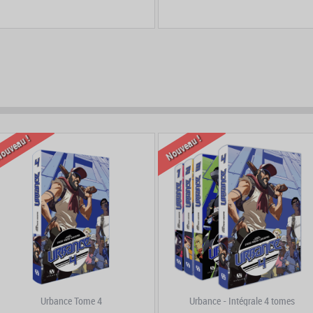
prev
next
ouveau !
Nouveau !
Urbance Tome 4
Urbance - Intégrale 4 tomes