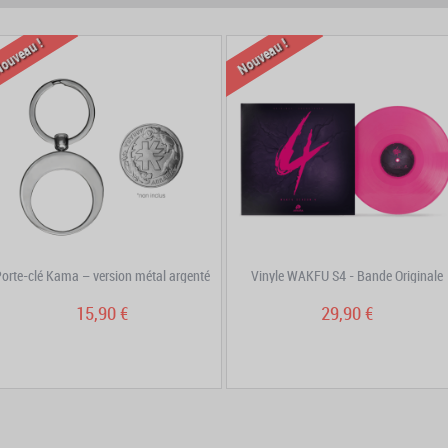
prev
next
ouveau !
Nouveau !
orte-clé Kama – version métal argenté
Vinyle WAKFU S4 - Bande Originale
15,90 €
29,90 €