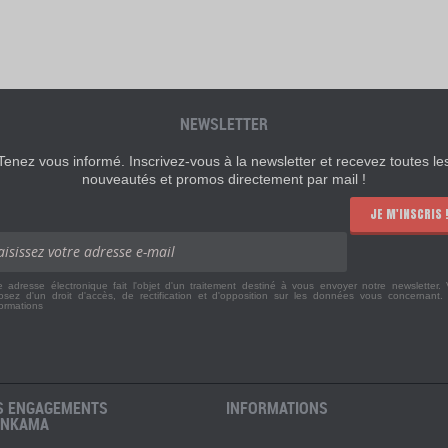
NEWSLETTER
Tenez vous informé. Inscrivez-vous à la newsletter et recevez toutes le
nouveautés et promos directement par mail !
JE M'INSCRIS 
e adresse électronique fait l'objet d'un traitement destiné à vous envoyer notre newsletter.
osez d'un droit d'accès, de rectification et d'opposition sur les données vous concernant
formations
S ENGAGEMENTS
INFORMATIONS
ANKAMA