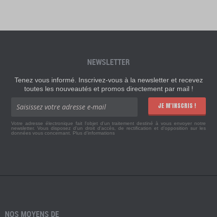
NEWSLETTER
Tenez vous informé. Inscrivez-vous à la newsletter et recevez
toutes les nouveautés et promos directement par mail !
JE M'INSCRIS !
Votre adresse électronique fait l'objet d'un traitement destiné à vous envoyer notre
newsletter. Vous disposez d'un droit d'accès, de rectification et d'opposition sur les
données vous concernant.
Plus d'informations
NOS MOYENS DE