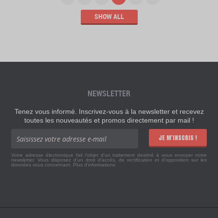
SHOW ALL
NEWSLETTER
Tenez vous informé. Inscrivez-vous à la newsletter et recevez
toutes les nouveautés et promos directement par mail !
JE M'INSCRIS !
Votre adresse électronique fait l'objet d'un traitement destiné à vous envoyer notre
newsletter. Vous disposez d'un droit d'accès, de rectification et d'opposition sur les
données vous concernant.
Plus d'informations