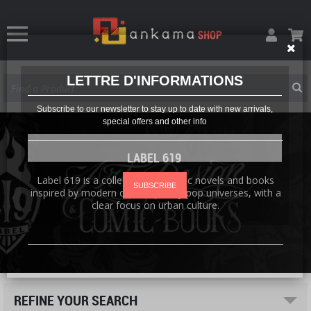
LETTRE D'INFORMATIONS
Subscribe to our newsletter to stay up to date with new arrivals,
special offers and other info
LABEL 619
Label 619 is a collection of graphic novels and books
SUBSCRIBE
inspired by modern contemporary pop universes, with a
clear focus on urban culture.
REFINE YOUR SEARCH