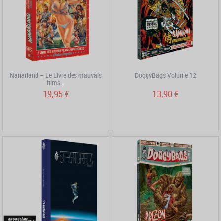
Nanarland – Le Livre des mauvais
DoggyBags Volume 12
films...
19,95 €
13,90 €