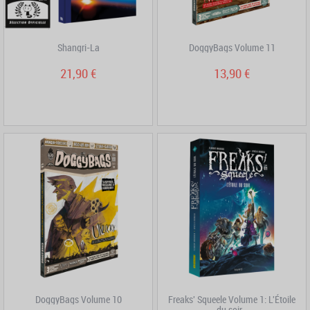
Shangri-La
DoggyBags Volume 11
21,90 €
13,90 €
DoggyBags Volume 10
Freaks' Squeele Volume 1: L'Étoile
du soir...