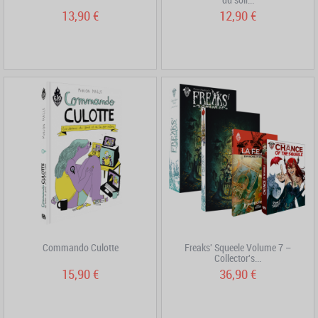
13,90 €
12,90 €
Commando Culotte
Freaks' Squeele Volume 7 –
Collector's...
15,90 €
36,90 €