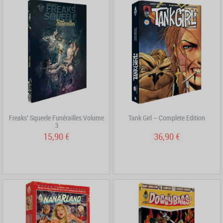
Freaks’ Squeele Funérailles Volume
Tank Girl – Complete Edition
3
15,90 €
36,90 €