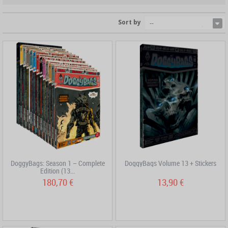
Sort by
--
DoggyBags: Season 1 – Complete
DoggyBags Volume 13 + Stickers
Edition (13...
180,70 €
13,90 €