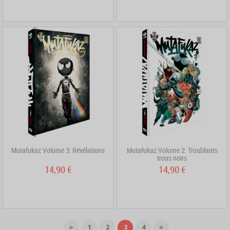
Mutafukaz Volume 3: Révélations
Mutafukaz Volume 2: Troublants
trous noirs
14,90 €
14,90 €
1
2
3
4