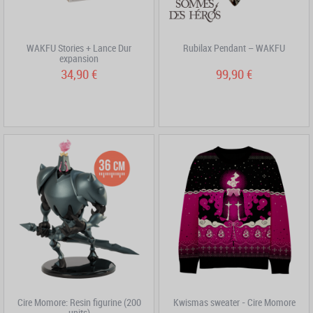
WAKFU Stories + Lance Dur
Rubilax Pendant – WAKFU
expansion
34,90 €
99,90 €
Cire Momore: Resin figurine (200
Kwismas sweater - Cire Momore
units)