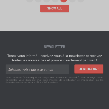
SHOW ALL
NEWSLETTER
Tenez vous informé. Inscrivez-vous à la newsletter et recevez
toutes les nouveautés et promos directement par mail !
JE M'INSCRIS !
Votre adresse électronique fait l'objet d'un traitement destiné à vous envoyer notre
newsletter. Vous disposez d'un droit d'accès, de rectification et d'opposition sur les
données vous concernant.
Plus d'informations