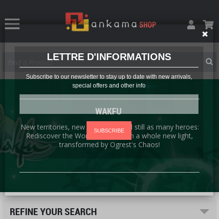
LETTRE D'INFORMATIONS
Subscribe to our newsletter to stay up to date with new arrivals,
special offers and other info
WAKFU
New territories, new creatures, and still as many heroes:
SUBSCRIBE
Rediscover the World of Twelve in a whole new light,
transformed by Ogrest's Chaos!
REFINE YOUR SEARCH