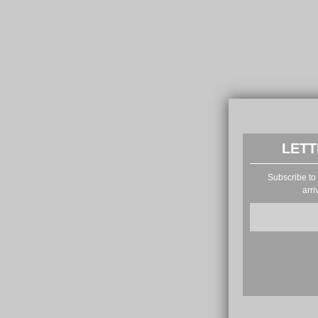
LETT
Subscribe to 
arri