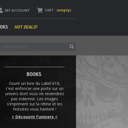
MY ACCOUNT
CART :
(
empty
)
OKS
HOT DEALS!
BOOKS
Ouvrir un livre du Label 619,
c’est enfoncer une porte sur un
univers dont vous ne reviendrez
pas indemne. Les images
s’impriment sur la rétine et les
histoires vous hantent !
> Découvrir l'univers <