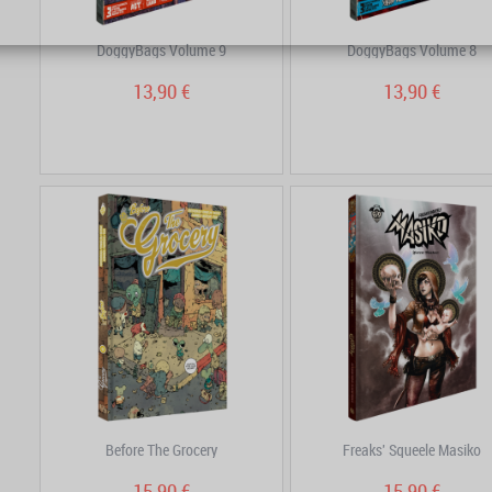
DoggyBags Volume 9
DoggyBags Volume 8
13,90 €
13,90 €
Before The Grocery
Freaks' Squeele Masiko
15,90 €
15,90 €