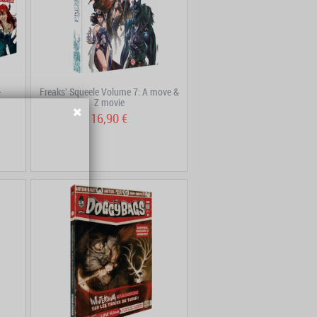
–
Freaks' Squeele Volume 7: A move &
Z movie
16,90 €