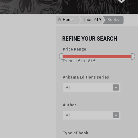
Home
Label 619
Books
>
>
REFINE YOUR SEARCH
Price Range
From 11 € to 181 €
Ankama Editions series
All
Author
All
Type of book