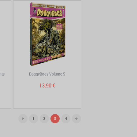
nts
DoggyBags Volume 5
13,90 €
1
2
3
4