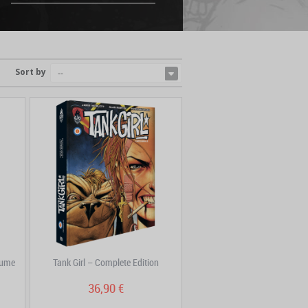
Sort by
--
lume
Tank Girl – Complete Edition
36,90 €