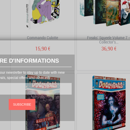
Commando Culotte
Freaks' Squeele Volume 7 
Collector's...
15,90 €
36,90 €
RE D'INFORMATIONS
our newsletter to stay up to date with new
vals, special offers and other info
SUBSCRIBE