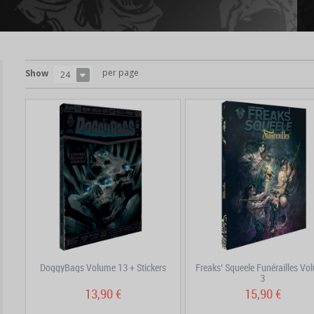
per page
Show
24
DoggyBags Volume 13 + Stickers
Freaks’ Squeele Funérailles Vo
3
13,90 €
15,90 €