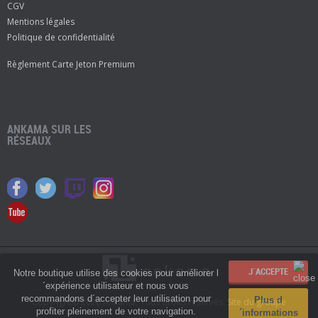
CGV
Mentions légales
Politique de confidentialité
Règlement Carte Jeton Premium
ANKAMA SUR LES
RÉSEAUX
Notre boutique utilise des cookies pour améliorer l
´expérience utilisateur et nous vous
recommandons d´accepter leur utilisation pour
Plus d
Copyright© 2026 Ankama. Tous droits réservés.
Site du groupe
profiter pleinement de votre navigation.
´informations