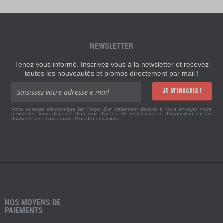
NEWSLETTER
Tenez vous informé. Inscrivez-vous à la newsletter et recevez
toutes les nouveautés et promos directement par mail !
JE M'INSCRIS !
Votre adresse électronique fait l'objet d'un traitement destiné à vous envoyer notre
newsletter. Vous disposez d'un droit d'accès, de rectification et d'opposition sur les
données vous concernant.
Plus d'informations
NOS MOYENS DE
PAIEMENTS